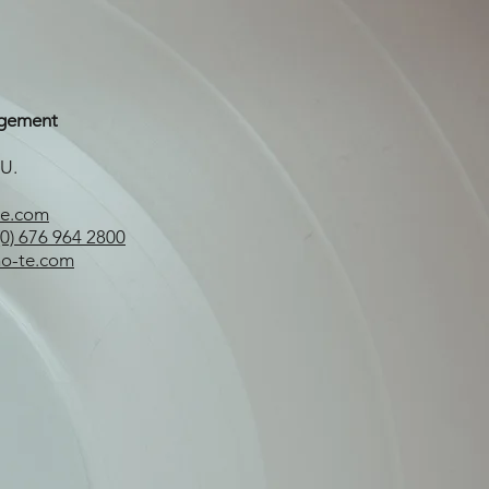
gement
U.
te.com
 (0) 676 964 2800
no-te.com