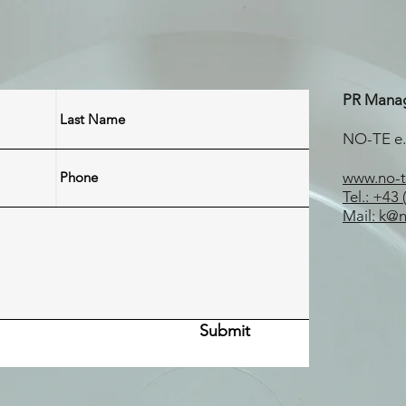
PR Mana
NO-TE e.
www.no-
Tel.: +43
Mail: k@
Submit